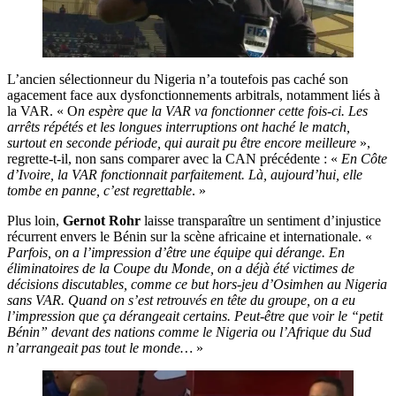
L’ancien sélectionneur du Nigeria n’a toutefois pas caché son
agacement face aux dysfonctionnements arbitrals, notamment liés à
la VAR. « O
n espère que la VAR va fonctionner cette fois-ci. Les
arrêts répétés et les longues interruptions ont haché le match,
surtout en seconde période, qui aurait pu être encore meilleure
»,
regrette-t-il, non sans comparer avec la CAN précédente : «
En Côte
d’Ivoire, la VAR fonctionnait parfaitement. Là, aujourd’hui, elle
tombe en panne, c’est regrettable
. »
Plus loin,
Gernot Rohr
laisse transparaître un sentiment d’injustice
récurrent envers le Bénin sur la scène africaine et internationale. «
Parfois, on a l’impression d’être une équipe qui dérange. En
éliminatoires de la Coupe du Monde, on a déjà été victimes de
décisions discutables, comme ce but hors-jeu d’Osimhen au Nigeria
sans VAR. Quand on s’est retrouvés en tête du groupe, on a eu
l’impression que ça dérangeait certains. Peut-être que voir le “petit
Bénin” devant des nations comme le Nigeria ou l’Afrique du Sud
n’arrangeait pas tout le monde…
»