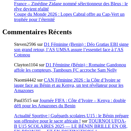
France – Zinédine Zidane nommé sélectionneur des Bleus : le
rêve devient réalité
Coupe du Monde 2026 : Lopes Cabral offre au Cap-Vert un
trophée pour l’éternité
Commentaires Récents
Steven2596
sur
D1 Féminine (Benin) : Déo Gratias EBI signe
son grand retour, l’AS UMSA assure l’essentiel face à l’AS
Cotonou
Clayton1104
sur
D1 Féminine (Bénin) : Romaine Gandonou
affole les compteurs, Tambours FC accroche Sam Nelly
Naomi4442
sur
CAN Féminine 2026 : la Côte d’Ivoire se
jauge face au Bénin et au Kenya, un test révélateur pour les
Amazones
Paul3515
sur
Journée FIFA : Côte d’Ivoire – Kenya : double
défi pour les Amazones du Benin
Actualité Sportive | Guépards scolaires U15 : le Bénin prépare
son offensive pour le sacre africain !
sur
TOURNOI UFOA-
B U15 SCOLAIRES 2025 — LE BÉNIN BRILLE EN OR,