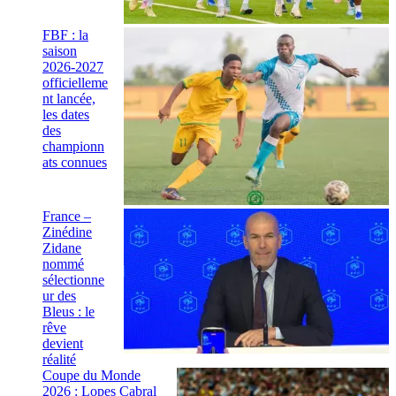
FBF : la
saison
2026-2027
officielleme
nt lancée,
les dates
des
championn
ats connues
France –
Zinédine
Zidane
nommé
sélectionne
ur des
Bleus : le
rêve
devient
réalité
Coupe du Monde
2026 : Lopes Cabral