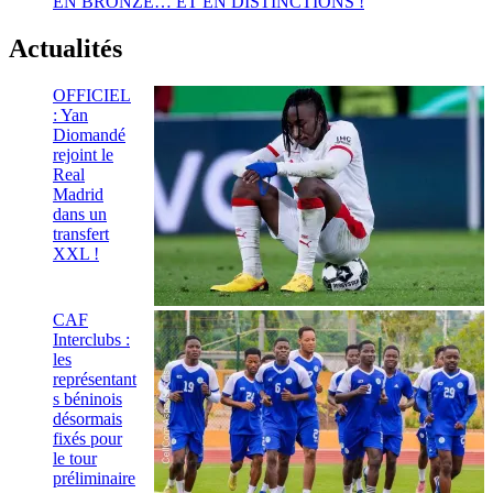
EN BRONZE… ET EN DISTINCTIONS !
Actualités
OFFICIEL
: Yan
Diomandé
rejoint le
Real
Madrid
dans un
transfert
XXL !
CAF
Interclubs :
les
représentant
s béninois
désormais
fixés pour
le tour
préliminaire