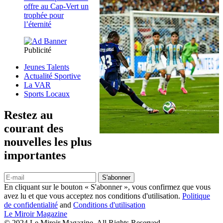
offre au Cap-Vert un
trophée pour
l’éternité
Publicité
Jeunes Talents
Actualité Sportive
La VAR
Sports Locaux
Restez au
courant des
nouvelles les plus
importantes
S'abonner
En cliquant sur le bouton « S'abonner », vous confirmez que vous
avez lu et que vous acceptez nos conditions d'utilisation.
Politique
de confidentialité
and
Conditions d'utilisation
Le Miroir Magazine
© 2024 Le Miroir Magazine. All Rights Reserved.