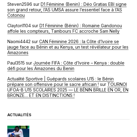
Steven2596
sur
D1 Féminine (Benin) : Déo Gratias EBI signe
son grand retour, l’AS UMSA assure l’essentiel face à l’AS
Cotonou
Clayton1104
sur
D1 Féminine (Bénin) : Romaine Gandonou
affole les compteurs, Tambours FC accroche Sam Nelly
Naomi4442
sur
CAN Féminine 2026 : la Côte d’Ivoire se
jauge face au Bénin et au Kenya, un test révélateur pour les
Amazones
Paul3515
sur
Journée FIFA : Côte d’Ivoire – Kenya : double
défi pour les Amazones du Benin
Actualité Sportive | Guépards scolaires U15 : le Bénin
prépare son offensive pour le sacre africain !
sur
TOURNOI
UFOA-B U15 SCOLAIRES 2025 — LE BÉNIN BRILLE EN OR, EN
BRONZE… ET EN DISTINCTIONS !
ACTUALITÉS