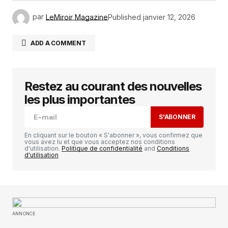
par
LeMiroir Magazine
Published
janvier 12, 2026
ADD A COMMENT
Restez au courant des nouvelles
Votre adresse e-mail ne sera pas publiée.
Les
champs obligatoires sont indiqués avec
*
les plus importantes
S'ABONNER
Comment
*
En cliquant sur le bouton « S'abonner », vous confirmez que
vous avez lu et que vous acceptez nos conditions
d'utilisation.
Politique de confidentialité
and
Conditions
d'utilisation
Your Name
*
ANNONCE
Your E-mail
*