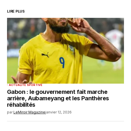
Enregistrer mon nom, mon e-mail et mon
LIRE PLUS
site dans le navigateur pour mon prochain
commentaire.
SUBMIT COMMENT
ACTUALITÉ SPORTIVE
Gabon : le gouvernement fait marche
arrière, Aubameyang et les Panthères
réhabilités
par
LeMiroir Magazine
janvier 12, 2026