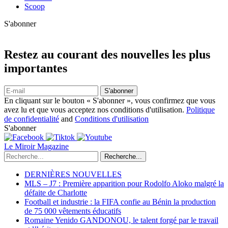
Scoop
S'abonner
Restez au courant des nouvelles les plus
importantes
S'abonner
En cliquant sur le bouton « S'abonner », vous confirmez que vous
avez lu et que vous acceptez nos conditions d'utilisation.
Politique
de confidentialité
and
Conditions d'utilisation
S'abonner
Le Miroir Magazine
Recherche...
DERNIÈRES NOUVELLES
MLS – J7 : Première apparition pour Rodolfo Aloko malgré la
défaite de Charlotte
Football et industrie : la FIFA confie au Bénin la production
de 75 000 vêtements éducatifs
Romaine Yenido GANDONOU, le talent forgé par le travail