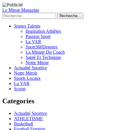
Le Miroir Magazine
Recherche...
Jeunes Talents
Inspiration Athlètes
Passion Sport
La VAR
Sport360Degrees
La Minute Du Coach
Santé Et Technique
Notre Miroir
Actualité Sportive
Notre Miroir
Sports Locaux
La VAR
Scoop
Categories
Actualité Sportive
ATHLETISME
Basketball
Football Feminin