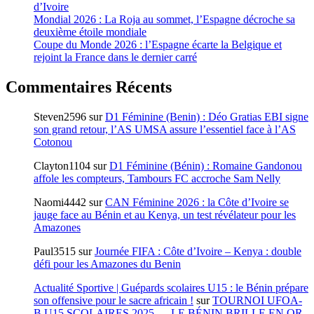
d’Ivoire
Mondial 2026 : La Roja au sommet, l’Espagne décroche sa
deuxième étoile mondiale
Coupe du Monde 2026 : l’Espagne écarte la Belgique et
rejoint la France dans le dernier carré
Commentaires Récents
Steven2596
sur
D1 Féminine (Benin) : Déo Gratias EBI signe
son grand retour, l’AS UMSA assure l’essentiel face à l’AS
Cotonou
Clayton1104
sur
D1 Féminine (Bénin) : Romaine Gandonou
affole les compteurs, Tambours FC accroche Sam Nelly
Naomi4442
sur
CAN Féminine 2026 : la Côte d’Ivoire se
jauge face au Bénin et au Kenya, un test révélateur pour les
Amazones
Paul3515
sur
Journée FIFA : Côte d’Ivoire – Kenya : double
défi pour les Amazones du Benin
Actualité Sportive | Guépards scolaires U15 : le Bénin prépare
son offensive pour le sacre africain !
sur
TOURNOI UFOA-
B U15 SCOLAIRES 2025 — LE BÉNIN BRILLE EN OR,