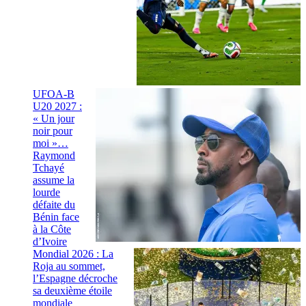
UFOA-B
U20 2027 :
« Un jour
noir pour
moi »…
Raymond
Tchayé
assume la
lourde
défaite du
Bénin face
à la Côte
d’Ivoire
Mondial 2026 : La
Roja au sommet,
l’Espagne décroche
sa deuxième étoile
mondiale