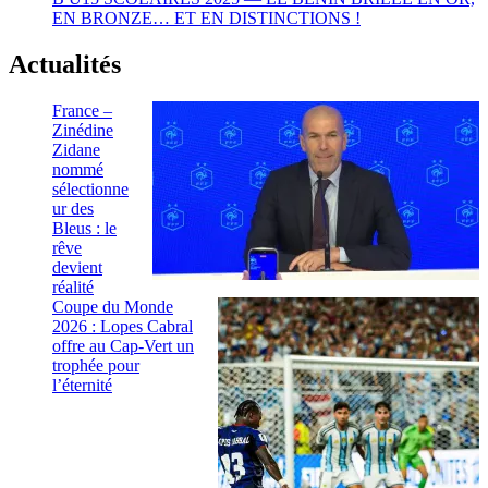
EN BRONZE… ET EN DISTINCTIONS !
Actualités
France –
Zinédine
Zidane
nommé
sélectionne
ur des
Bleus : le
rêve
devient
réalité
Coupe du Monde
2026 : Lopes Cabral
offre au Cap-Vert un
trophée pour
l’éternité