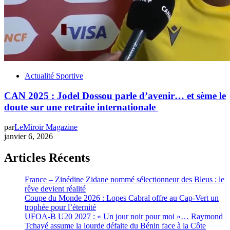
Actualité Sportive
CAN 2025 : Jodel Dossou parle d’avenir… et sème le
doute sur une retraite internationale
par
LeMiroir Magazine
janvier 6, 2026
Articles Récents
France – Zinédine Zidane nommé sélectionneur des Bleus : le
rêve devient réalité
Coupe du Monde 2026 : Lopes Cabral offre au Cap-Vert un
trophée pour l’éternité
UFOA-B U20 2027 : « Un jour noir pour moi »… Raymond
Tchayé assume la lourde défaite du Bénin face à la Côte