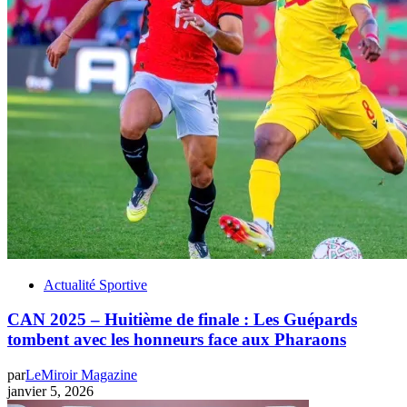
Actualité Sportive
CAN 2025 – Huitième de finale : Les Guépards
tombent avec les honneurs face aux Pharaons
par
LeMiroir Magazine
janvier 5, 2026