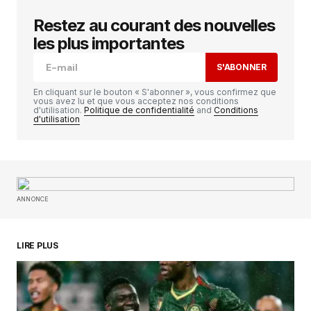
Restez au courant des nouvelles
Votre adresse e-mail ne sera pas publiée.
Les
champs obligatoires sont indiqués avec
*
les plus importantes
S'ABONNER
Comment
*
En cliquant sur le bouton « S'abonner », vous confirmez que
vous avez lu et que vous acceptez nos conditions
d'utilisation.
Politique de confidentialité
and
Conditions
d'utilisation
Your Name
*
ANNONCE
Your E-mail
*
Enregistrer mon nom, mon e-mail et mon
LIRE PLUS
site dans le navigateur pour mon prochain
commentaire.
SUBMIT COMMENT