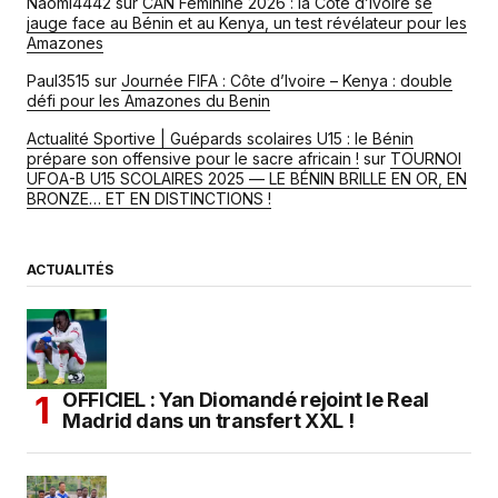
Naomi4442
sur
CAN Féminine 2026 : la Côte d’Ivoire se
jauge face au Bénin et au Kenya, un test révélateur pour les
Amazones
Paul3515
sur
Journée FIFA : Côte d’Ivoire – Kenya : double
défi pour les Amazones du Benin
Actualité Sportive | Guépards scolaires U15 : le Bénin
prépare son offensive pour le sacre africain !
sur
TOURNOI
UFOA-B U15 SCOLAIRES 2025 — LE BÉNIN BRILLE EN OR, EN
BRONZE… ET EN DISTINCTIONS !
ACTUALITÉS
OFFICIEL : Yan Diomandé rejoint le Real
Madrid dans un transfert XXL !