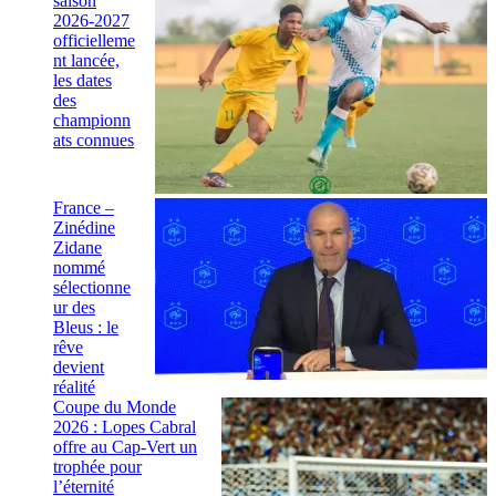
saison
2026-2027
officielleme
nt lancée,
les dates
des
championn
ats connues
France –
Zinédine
Zidane
nommé
sélectionne
ur des
Bleus : le
rêve
devient
réalité
Coupe du Monde
2026 : Lopes Cabral
offre au Cap-Vert un
trophée pour
l’éternité