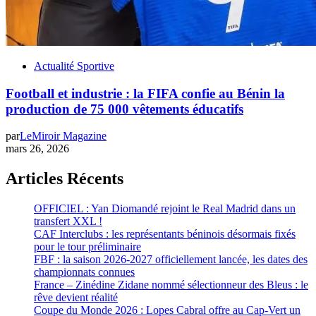
Actualité Sportive
Football et industrie : la FIFA confie au Bénin la
production de 75 000 vêtements éducatifs
par
LeMiroir Magazine
mars 26, 2026
Articles Récents
OFFICIEL : Yan Diomandé rejoint le Real Madrid dans un
transfert XXL !
CAF Interclubs : les représentants béninois désormais fixés
pour le tour préliminaire
FBF : la saison 2026-2027 officiellement lancée, les dates des
championnats connues
France – Zinédine Zidane nommé sélectionneur des Bleus : le
rêve devient réalité
Coupe du Monde 2026 : Lopes Cabral offre au Cap-Vert un