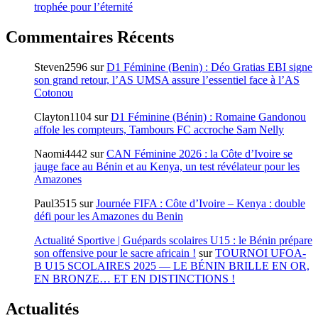
trophée pour l’éternité
Commentaires Récents
Steven2596
sur
D1 Féminine (Benin) : Déo Gratias EBI signe
son grand retour, l’AS UMSA assure l’essentiel face à l’AS
Cotonou
Clayton1104
sur
D1 Féminine (Bénin) : Romaine Gandonou
affole les compteurs, Tambours FC accroche Sam Nelly
Naomi4442
sur
CAN Féminine 2026 : la Côte d’Ivoire se
jauge face au Bénin et au Kenya, un test révélateur pour les
Amazones
Paul3515
sur
Journée FIFA : Côte d’Ivoire – Kenya : double
défi pour les Amazones du Benin
Actualité Sportive | Guépards scolaires U15 : le Bénin prépare
son offensive pour le sacre africain !
sur
TOURNOI UFOA-
B U15 SCOLAIRES 2025 — LE BÉNIN BRILLE EN OR,
EN BRONZE… ET EN DISTINCTIONS !
Actualités