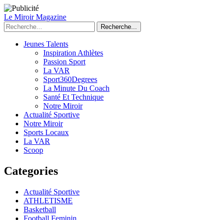
Le Miroir Magazine
Recherche...
Jeunes Talents
Inspiration Athlètes
Passion Sport
La VAR
Sport360Degrees
La Minute Du Coach
Santé Et Technique
Notre Miroir
Actualité Sportive
Notre Miroir
Sports Locaux
La VAR
Scoop
Categories
Actualité Sportive
ATHLETISME
Basketball
Football Feminin