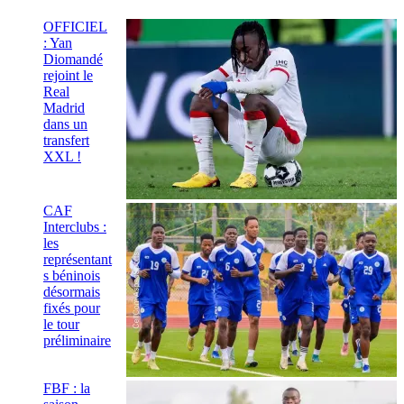
OFFICIEL
: Yan
Diomandé
rejoint le
Real
Madrid
dans un
transfert
XXL !
CAF
Interclubs :
les
représentant
s béninois
désormais
fixés pour
le tour
préliminaire
FBF : la