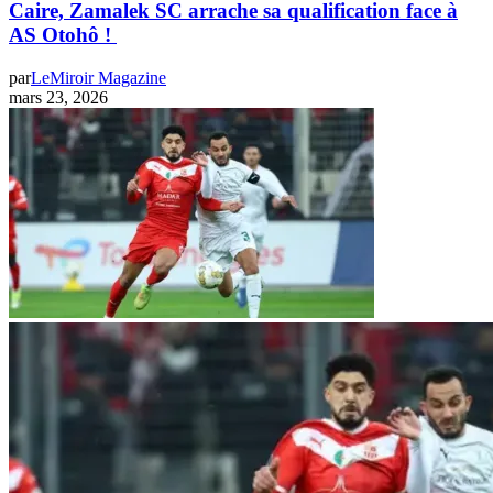
Caire, Zamalek SC arrache sa qualification face à
AS Otohô !
par
LeMiroir Magazine
mars 23, 2026