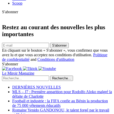
Scoop
S'abonner
Restez au courant des nouvelles les plus
importantes
S'abonner
En cliquant sur le bouton « S'abonner », vous confirmez que vous
avez lu et que vous acceptez nos conditions d'utilisation.
Politique
de confidentialité
and
Conditions d'utilisation
S'abonner
Le Miroir Magazine
Recherche...
DERNIÈRES NOUVELLES
MLS – J7 : Première apparition pour Rodolfo Aloko malgré la
défaite de Charlotte
Football et industrie : la FIFA confie au Bénin la production
de 75 000 vêtements éducatifs
Romaine Yenido GANDONOU, le talent forgé par le travail