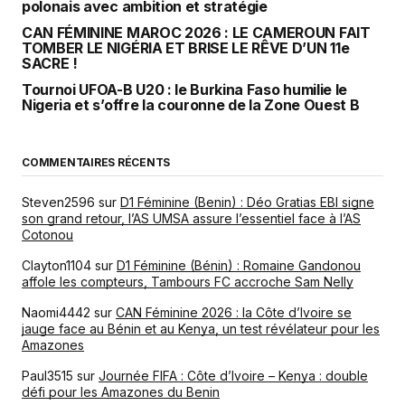
polonais avec ambition et stratégie
CAN FÉMININE MAROC 2026 : LE CAMEROUN FAIT
TOMBER LE NIGÉRIA ET BRISE LE RÊVE D’UN 11e
SACRE !
Tournoi UFOA-B U20 : le Burkina Faso humilie le
Nigeria et s’offre la couronne de la Zone Ouest B
COMMENTAIRES RÉCENTS
Steven2596
sur
D1 Féminine (Benin) : Déo Gratias EBI signe
son grand retour, l’AS UMSA assure l’essentiel face à l’AS
Cotonou
Clayton1104
sur
D1 Féminine (Bénin) : Romaine Gandonou
affole les compteurs, Tambours FC accroche Sam Nelly
Naomi4442
sur
CAN Féminine 2026 : la Côte d’Ivoire se
jauge face au Bénin et au Kenya, un test révélateur pour les
Amazones
Paul3515
sur
Journée FIFA : Côte d’Ivoire – Kenya : double
défi pour les Amazones du Benin