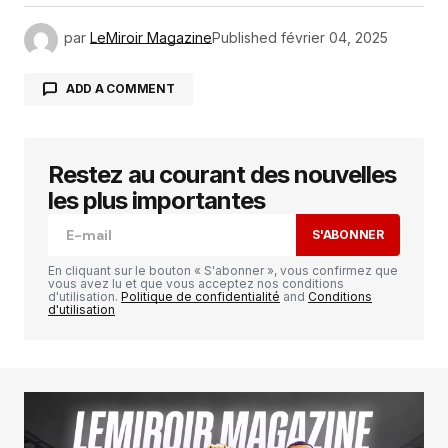
par
LeMiroir Magazine
Published
février 04, 2025
ADD A COMMENT
Restez au courant des nouvelles
Votre adresse e-mail ne sera pas publiée.
Les
champs obligatoires sont indiqués avec
*
les plus importantes
S'ABONNER
Comment
*
En cliquant sur le bouton « S'abonner », vous confirmez que
vous avez lu et que vous acceptez nos conditions
d'utilisation.
Politique de confidentialité
and
Conditions
d'utilisation
Your Name
*
Your E-mail
*